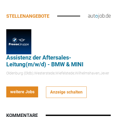
STELLENANGEBOTE
Assistenz der Aftersales-
Leitung(m/w/d) - BMW & MINI
Oldenburg (Oldb);Westerstede;Wiefelstede;Wilhelmshaven;Jever
weitere Jobs
Anzeige schalten
KOMMENTARE