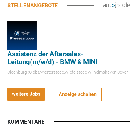
STELLENANGEBOTE
Assistenz der Aftersales-
Leitung(m/w/d) - BMW & MINI
Oldenburg (Oldb);Westerstede;Wiefelstede;Wilhelmshaven;Jever
weitere Jobs
Anzeige schalten
KOMMENTARE