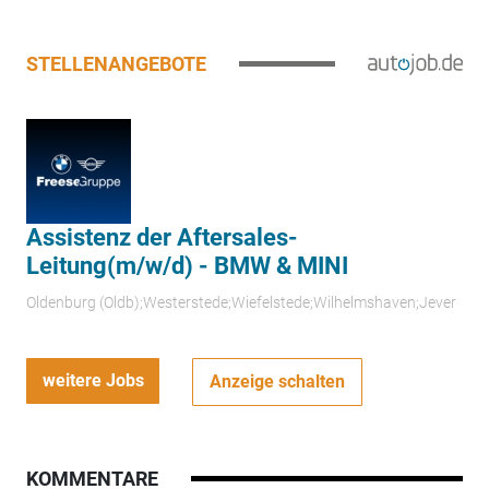
STELLENANGEBOTE
Assistenz der Aftersales-
Leitung(m/w/d) - BMW & MINI
Oldenburg (Oldb);Westerstede;Wiefelstede;Wilhelmshaven;Jever
weitere Jobs
Anzeige schalten
KOMMENTARE