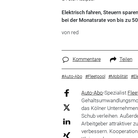
Elektrisch fahren, Steuern spare
bei der Monatsrate von bis zu 50
von red
Kommentare
Teilen
#Auto-Abo
#Fleetpool
#Mobilität
#El
Auto-Abo
-Spezialist
Flee
Gehaltsumwandlungsmodel
das Kölner Unternehmen
Schub verleihen. Außerd
Arbeitgeber attraktiver 
verbessern. Kooperations