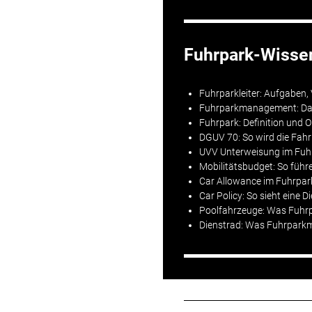
Fuhrpark-Wissen
Fuhrparkleiter: Aufgaben,
Fuhrparkmanagement: Das 
Fuhrpark: Definition und O
DGUV 70: So wird die Fah
UVV Unterweisung im Fuhrp
Mobilitätsbudget: So führe
Car Allowance im Fuhrpark
Car Policy: So sieht eine 
Poolfahrzeuge: Was Fuhr
Dienstrad: Was Fuhrpark