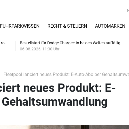
FUHRPARKWISSEN
RECHT & STEUERN
AUTOMARKEN
tro-
Bestellstart für Dodge Charger: In beiden Welten auffällig
06.08.2026, 11:30 Uhr
Fleetpool lanciert neues Produkt: E-Auto-Abo per Gehaltsum
ciert neues Produkt: E-
r Gehaltsumwandlung