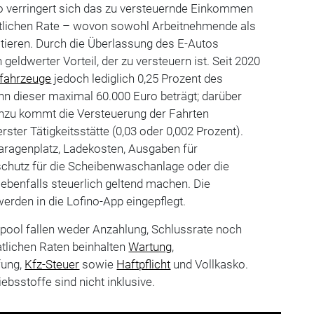
 verringert sich das zu versteuernde Einkommen
tlichen Rate – wovon sowohl Arbeitnehmende als
tieren. Durch die Überlassung des E-Autos
geldwerter Vorteil, der zu versteuern ist. Seit 2020
ofahrzeuge
jedoch lediglich 0,25 Prozent des
nn dieser maximal 60.000 Euro beträgt; darüber
 Hinzu kommt die Versteuerung der Fahrten
ter Tätigkeitsstätte (0,03 oder 0,002 Prozent).
garagenplatz, Ladekosten, Ausgaben für
schutz für die Scheibenwaschanlage oder die
ebenfalls steuerlich geltend machen. Die
erden in die Lofino-App eingepflegt.
pool fallen weder Anzahlung, Schlussrate noch
tlichen Raten beinhalten
Wartung
,
fung,
Kfz-Steuer
sowie
Haftpflicht
und Vollkasko.
ebsstoffe sind nicht inklusive.