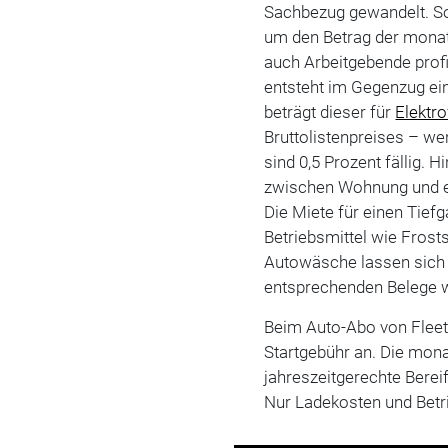
Sachbezug gewandelt. So
um den Betrag der mona
auch Arbeitgebende profi
entsteht im Gegenzug ein 
beträgt dieser für
Elektr
Bruttolistenpreises – we
sind 0,5 Prozent fällig.
zwischen Wohnung und ers
Die Miete für einen Tief
Betriebsmittel wie Frost
Autowäsche lassen sich 
entsprechenden Belege w
Beim Auto-Abo von Fleet
Startgebühr an. Die mona
jahreszeitgerechte Berei
Nur Ladekosten und Betri