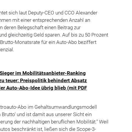
htet sich laut Deputy-CEO und CCO Alexander
hmen mit einer entsprechenden Anzahl an
n deren Belegschaft einen Beitrag zur
und gleichzeitig Geld sparen. Auf bis zu 50 Prozent
Brutto-Monatsrate für ein Auto-Abo beziffert
enzial.
 Sieger im Mobilitätsanbieter-Ranking
zu teuer: Preispolitik behindert Absatz
er Auto-Abo-Idee übrig blieb (mit PDF
lektroauto-Abo im Gehaltsumwandlungsmodell
Brutto' und ist damit aus unserer Sicht ein
erung der nachhaltigen beruflichen Mobilität." Weil
utos beschränkt ist, ließen sich die Scope-3-