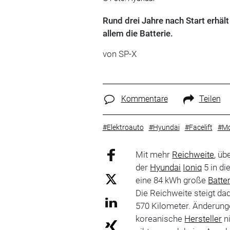
Rund drei Jahre nach Start erhält 
allem die Batterie.
von SP-X
Kommentare
Teilen
#Elektroauto
#Hyundai
#Facelift
#Mo
Mit mehr
Reichweite
, ü
der
Hyundai
Ioniq
5 in di
eine 84 kWh große
Batte
Die Reichweite steigt da
570 Kilometer. Änderunge
koreanische
Hersteller
ni