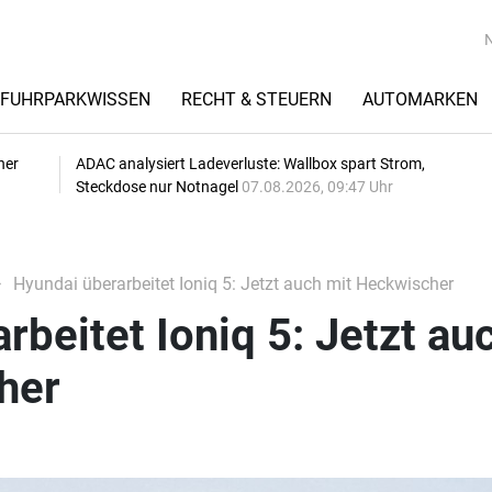
FUHRPARKWISSEN
RECHT & STEUERN
AUTOMARKEN
her
ADAC analysiert Ladeverluste: Wallbox spart Strom,
Steckdose nur Notnagel
07.08.2026, 09:47 Uhr
Hyundai überarbeitet Ioniq 5: Jetzt auch mit Heckwischer
rbeitet Ioniq 5: Jetzt au
her