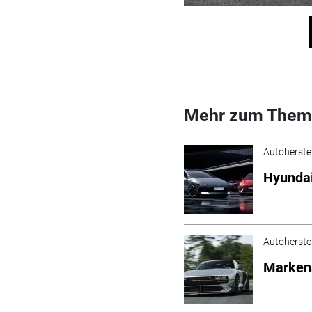
Mehr zum Them
Autoherstel
Hyundai
Autoherstel
Markena