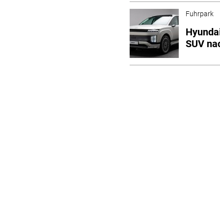
Fuhrpark
Hyundai
SUV na