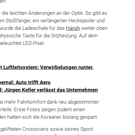
en.
 die leichten Änderungen an der Optik. So gibt es
n Stoßfänger, ein verlängerter Heckspoiler und
 wurde die Ladeschale für das
Handy
weiter oben
e physische Taste für die Sitzheizung. Auf dem
beleuchtet LED-Pixel.
 Luftleitsystem: Verwirbelungen runter,
rnal: Auto trifft Aero
: Jürgen Keller verlässt das Unternehmen
ai mehr Fahrkomfort dank neu abgestimmter
rteile. Erste Fotos zeigen zudem einen
en hatten sich die Koreaner bislang gespart.
gelifteten Crossovers sowie seines Sport-