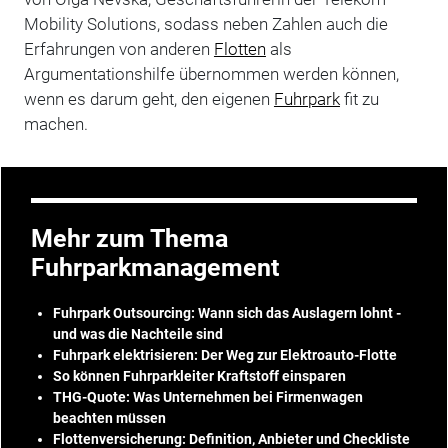
Mobility Solutions, sodass neben Zahlen auch die
Erfahrungen von anderen
Flotten
als
Argumentationshilfe übernommen werden können,
wenn es darum geht, den eigenen
Fuhrpark
fit zu
machen.
Mehr zum Thema
Fuhrparkmanagement
Fuhrpark Outsourcing: Wann sich das Auslagern lohnt -
und was die Nachteile sind
Fuhrpark elektrisieren: Der Weg zur Elektroauto-Flotte
So können Fuhrparkleiter Kraftstoff einsparen
THG-Quote: Was Unternehmen bei Firmenwagen
beachten müssen
Flottenversicherung: Definition, Anbieter und Checkliste