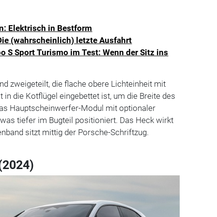
: Elektrisch in Bestform
e (wahrscheinlich) letzte Ausfahrt
o S Sport Turismo im Test: Wenn der Sitz ins
d zweigeteilt, die flache obere Lichteinheit mit
t in die Kotflügel eingebettet ist, um die Breite des
as Hauptscheinwerfer-Modul mit optionaler
was tiefer im Bugteil positioniert. Das Heck wirkt
band sitzt mittig der Porsche-Schriftzug.
(2024)