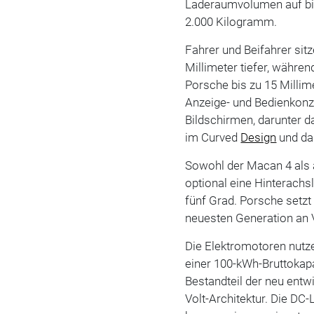
Laderaumvolumen auf bis
2.000 Kilogramm.
Fahrer und Beifahrer sit
Millimeter tiefer, währen
Porsche bis zu 15 Millime
Anzeige- und Bedienkonze
Bildschirmen, darunter d
im Curved
Design
und das
Sowohl der Macan 4 als
optional eine Hinterach
fünf Grad. Porsche setz
neuesten Generation an 
Die Elektromotoren nutz
einer 100-kWh-Bruttokapaz
Bestandteil der neu entw
Volt-Architektur. Die DC-