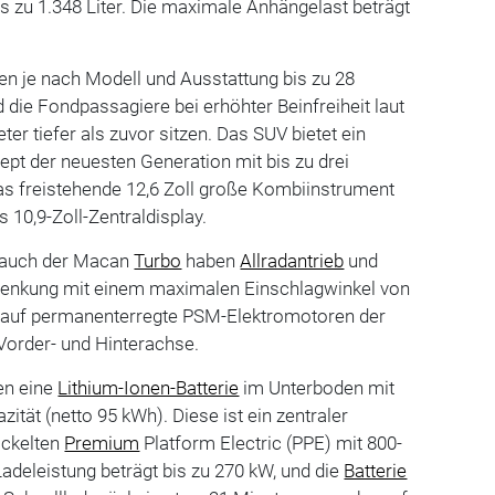
 zu 1.348 Liter. Die maximale Anhängelast beträgt
zen je nach Modell und Ausstattung bis zu 28
d die Fondpassagiere bei erhöhter Beinfreiheit laut
ter tiefer als zuvor sitzen. Das SUV bietet ein
pt der neuesten Generation mit bis zu drei
as freistehende 12,6 Zoll große Kombiinstrument
 10,9-Zoll-Zentraldisplay.
 auch der Macan
Turbo
haben
Allradantrieb
und
slenkung mit einem maximalen Einschlagwinkel von
t auf permanenterregte PSM-Elektromotoren der
Vorder- und Hinterachse.
en eine
Lithium-Ionen-Batterie
im Unterboden mit
ität (netto 95 kWh). Diese ist ein zentraler
ickelten
Premium
Platform Electric (PPE) mit 800-
Ladeleistung beträgt bis zu 270 kW, und die
Batterie