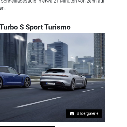
 Schnellladesäule in etwa 21 Minuten von zehn auf
en.
Turbo S Sport Turismo
Bildergalerie