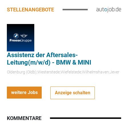
STELLENANGEBOTE
Assistenz der Aftersales-
Leitung(m/w/d) - BMW & MINI
Oldenburg (Oldb);Westerstede;Wiefelstede;Wilhelmshaven;Jever
weitere Jobs
Anzeige schalten
KOMMENTARE