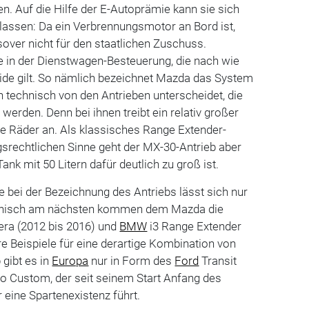
n. Auf die Hilfe der E-Autoprämie kann sie sich
erlassen: Da ein Verbrennungsmotor an Bord ist,
ssover nicht für den staatlichen Zuschuss.
e in der Dienstwagen-Besteuerung, die nach wie
ride gilt. So nämlich bezeichnet Mazda das System
h technisch von den Antrieben unterscheidet, die
werden. Denn bei ihnen treibt ein relativ großer
ie Räder an. Als klassisches Range Extender-
srechtlichen Sinne geht der MX-30-Antrieb aber
ank mit 50 Litern dafür deutlich zu groß ist.
e bei der Bezeichnung des Antriebs lässt sich nur
hnisch am nächsten kommen dem Mazda die
a (2012 bis 2016) und
BMW
i3 Range Extender
re Beispiele für eine derartige Kombination von
 gibt es in
Europa
nur in Form des
Ford
Transit
 Custom, der seit seinem Start Anfang des
 eine Spartenexistenz führt.