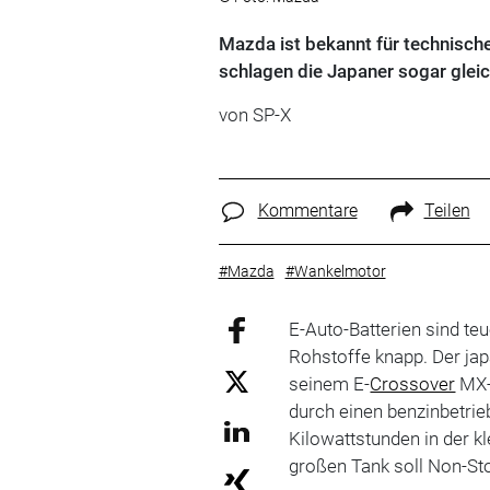
Mazda ist bekannt für technisch
schlagen die Japaner sogar gleic
von SP-X
Kommentare
Teilen
#Mazda
#Wankelmotor
E-Auto-Batterien sind te
Rohstoffe knapp. Der ja
seinem E-
Crossover
MX-
durch einen benzinbetri
Kilowattstunden in der kl
großen Tank soll Non-St