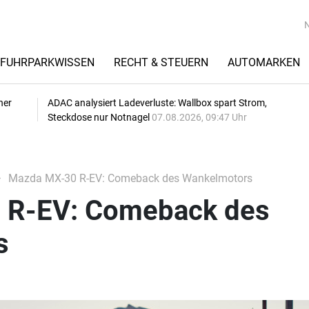
FUHRPARKWISSEN
RECHT & STEUERN
AUTOMARKEN
her
ADAC analysiert Ladeverluste: Wallbox spart Strom,
Steckdose nur Notnagel
07.08.2026, 09:47 Uhr
Mazda MX-30 R-EV: Comeback des Wankelmotors
 R-EV: Comeback des
s