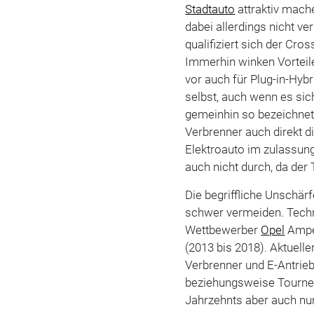
Stadtauto
attraktiv mache
dabei allerdings nicht v
qualifiziert sich der Cro
Immerhin winken Vorteil
vor auch für Plug-in-Hyb
selbst, auch wenn es sic
gemeinhin so bezeichnet 
Verbrenner auch direkt d
Elektroauto im zulassung
auch nicht durch, da der T
Die begriffliche Unschärf
schwer vermeiden. Tec
Wettbewerber
Opel
Amper
(2013 bis 2018). Aktuelle
Verbrenner und E-Antrieb
beziehungsweise Tourneo
Jahrzehnts aber auch nur