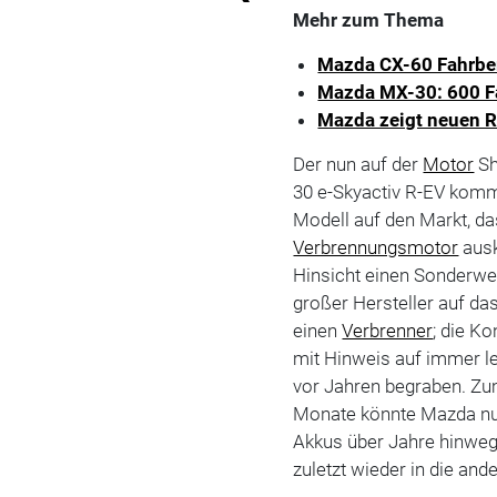
Mehr zum Thema
Mazda CX-60 Fahrber
Mazda MX-30: 600 Fa
Mazda zeigt neuen R
Der nun auf der
Motor
Sh
30 e-Skyactiv R-EV kommt
Modell auf den Markt, d
Verbrennungsmotor
ausk
Hinsicht einen Sonderweg
großer Hersteller auf d
einen
Verbrenner
; die K
mit Hinweis auf immer le
vor Jahren begraben. Zu
Monate könnte Mazda n
Akkus über Jahre hinweg 
zuletzt wieder in die and