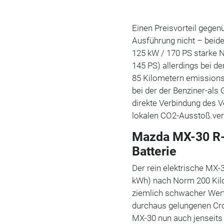
Einen Preisvorteil gegenü
Ausführung nicht – beide
125 kW / 170 PS starke N
145 PS) allerdings bei 
85 Kilometern emissionsf
bei der der Benziner-al
direkte Verbindung des V
lokalen CO2-Ausstoß.ve
Mazda MX-30 R-
Batterie
Der rein elektrische MX-
kWh) nach Norm 200 Kilo
ziemlich schwacher Wert,
durchaus gelungenen Cro
MX-30 nun auch jenseits