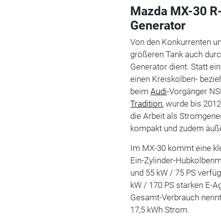
Mazda MX-30 R-
Generator
Von den Konkurrenten un
größeren Tank auch durc
Generator dient. Statt e
einen Kreiskolben- bezi
beim
Audi
-Vorgänger NS
Tradition
, wurde bis 201
die Arbeit als Stromgener
kompakt und zudem äußer
Im MX-30 kommt eine kle
Ein-Zylinder-Hubkolbenmo
und 55 kW / 75 PS verfü
kW / 170 PS starken E-Ag
Gesamt-Verbrauch nennt d
17,5 kWh Strom.