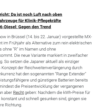
icht: Da ist noch Luft nach oben
hrzeuge für Klinik-Pflegekräfte
6-Diesel: Gegen den Trend
ow in Brüssel (14. bis 22. Januar) vorgestellte MX-
 im Frühjahr als Alternative zum rein elektrischen
as ohne "R" im Namen und ohne
ommt. Die neue Variante markiert in zweifacher
. So setzen die Japaner aktuell als einziger
as Konzept der Reichweitenverlängerung durch
onkurrenz hat den sogenannten "Range Extender"
istungsfähigere und günstigere Batterien bereits
mindest die Preisentwicklung der vergangenen
un aber
Recht
geben: Nachdem die kWh-Preise für
konstant und schnell gesunken sind, gingen sie
ere Richtung.