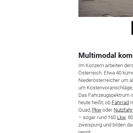
Multimodal kom
Im Konzern arbeiten derz
Österreich. Etwa 40 kü
Niederösterreicher um al
um Kostenvoranschläge,
Das Fahrzeugspektrum ist
heute heißt; ob
Fahrrad
m
Quad,
Pkw
oder
Nutzfah
– sogar rund 160
Lkw
. 8
zweispurig und bilden da
nennt.