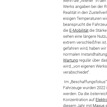
wenn die „Wiener“ in den 
Werks angaben bei der Re
Realität in den Zustellv
eisigen Temperaturen wie
beansprucht die Fahrzeug
die
E-Mobilität
die Stärke
sehen eine längere Nutz
extrem verschleißfrei ist
gefahren wird, haben wir
normalen Instandhaltungs
Wartung
regulär über da
wird, „von eigenen Werks
verabschiedet“.
Im „Beschaffungsfokus“ 
Fahrzeuge wurden 2022 in
werden. Da die österreich
Konzentration auf
Elektr
diesem Jahr mit
Maxus
e