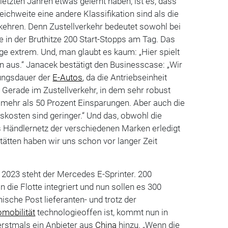
letzten Jahren etwas gelernt haben, ist es, dass
ichweite eine andere Klassifikation sind als die
erkehren. Denn Zustellverkehr bedeutet sowohl bei
 in der Bruthitze 200 Start-Stopps am Tag. Das
e extrem. Und, man glaubt es kaum: „Hier spielt
n aus.“ Janacek bestätigt den Businesscase: „Wir
ungsdauer der
E-Autos
, da die Antriebseinheit
. Gerade im Zustellverkehr, in dem sehr robust
 mehr als 50 Prozent Einsparungen. Aber auch die
kosten sind geringer.“ Und das, obwohl die
s Händlernetz der verschiedenen Marken erledigt
tätten haben wir uns schon vor langer Zeit
2023 steht der Mercedes E-Sprinter. 200
 die Flotte integriert und nun sollen es 300
­ische Post lieferanten- und trotz der
omobilität
technologieoffen ist, kommt nun in
rstmals ein Anbieter aus
China
hinzu. „Wenn die