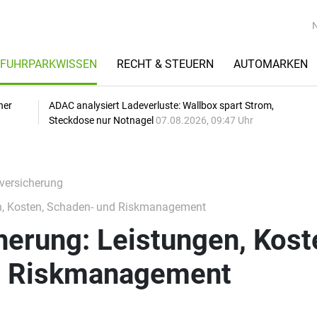
FUHRPARKWISSEN
RECHT & STEUERN
AUTOMARKEN
her
ADAC analysiert Ladeverluste: Wallbox spart Strom,
Steckdose nur Notnagel
07.08.2026, 09:47 Uhr
nversicherung
en, Kosten, Schaden- und Riskmanagement
herung: Leistungen, Kost
d Riskmanagement