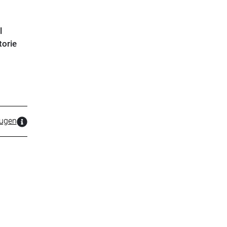
l
torie
zugen