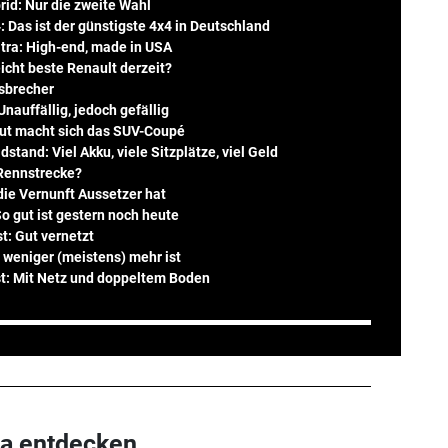
id: Nur die zweite Wahl
 Das ist der günstigste 4x4 in Deutschland
tra: High-end, made in USA
eicht beste Renault derzeit?
isbrecher
Unauffällig, jedoch gefällig
gut macht sich das SUV-Coupé
stand: Viel Akku, viele Sitzplätze, viel Geld
 Rennstrecke?
die Vernunft Aussetzer hat
o gut ist gestern noch heute
t: Gut vernetzt
 weniger (meistens) mehr ist
st: Mit Netz und doppeltem Boden
a entdecken