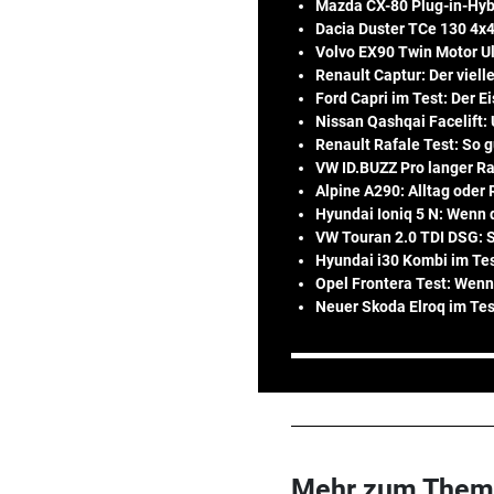
Mazda CX-80 Plug-in-Hybr
Dacia Duster TCe 130 4x4:
Volvo EX90 Twin Motor Ul
Renault Captur: Der viell
Ford Capri im Test: Der E
Nissan Qashqai Facelift: 
Renault Rafale Test: So 
VW ID.BUZZ Pro langer Rad
Alpine A290: Alltag oder
Hyundai Ioniq 5 N: Wenn 
VW Touran 2.0 TDI DSG: S
Hyundai i30 Kombi im Tes
Opel Frontera Test: Wenn
Neuer Skoda Elroq im Te
Mehr zum Them