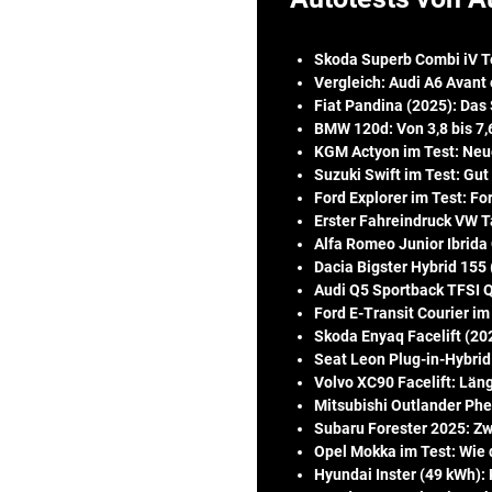
Skoda Superb Combi iV Tes
Vergleich: Audi A6 Avant 
Fiat Pandina (2025): Da
BMW 120d: Von 3,8 bis 7,6
KGM Actyon im Test: Neue
Suzuki Swift im Test: Gut
Ford Explorer im Test: F
Erster Fahreindruck VW 
Alfa Romeo Junior Ibrida
Dacia Bigster Hybrid 155
Audi Q5 Sportback TFSI Qu
Ford E-Transit Courier i
Skoda Enyaq Facelift (202
Seat Leon Plug-in-Hybrid 
Volvo XC90 Facelift: Län
Mitsubishi Outlander Phev
Subaru Forester 2025: Zw
Opel Mokka im Test: Wie 
Hyundai Inster (49 kWh): K