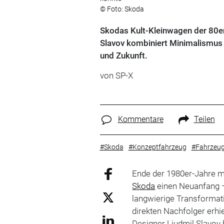
© Foto: Skoda
Skodas Kult-Kleinwagen der 80er
Slavov kombiniert Minimalismus 
und Zukunft.
von
SP-X
Kommentare
Teilen
#Skoda
#Konzeptfahrzeug
#Fahrzeug
Ende der 1980er-Jahre m
Skoda
einen Neuanfang – 
langwierige Transformati
direkten Nachfolger erhie
Designer Ljudmil Slavov 