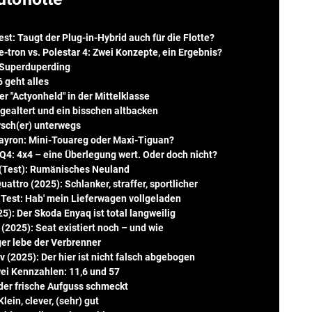
t: Taugt der Plug-in-Hybrid auch für die Flotte?
e-tron vs. Polestar 4: Zwei Konzepte, ein Ergebnis?
s Superduperding
 geht alles
r "Actyonheld" in der Mittelklasse
 gealtert und ein bisschen altbacken
orsch(er) unterwegs
Tayron: Mini-Touareg oder Maxi-Tiguan?
 Q4: 4x4 – eine Überlegung wert. Oder doch nicht?
 (Test): Rumänisches Neuland
attro (2025): Schlanker, straffer, sportlicher
m Test: Hab' mein Lieferwagen vollgeladen
5): Der Skoda Enyaq ist total langweilig
(2025): Seat existiert noch – und wie
ger lebe der Verbrenner
 (2025): Der hier ist nicht falsch abgebogen
ei Kennzahlen: 11,6 und 57
der frische Aufguss schmeckt
lein, clever, (sehr) gut