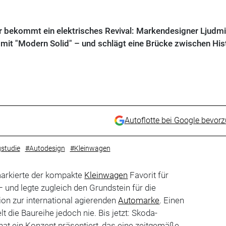
 bekommt ein elektrisches Revival: Markendesigner Ljudmi
mit "Modern Solid" – und schlägt eine Brücke zwischen His
Autoflotte bei Google bevor
studie
#Autodesign
#Kleinwagen
arkierte der kompakte
Kleinwagen
Favorit für
und legte zugleich den Grundstein für die
on zur international agierenden
Automarke
. Einen
lt die Baureihe jedoch nie. Bis jetzt: Skoda-
hat ein Konzept präsentiert, das eine zeitgemäße,