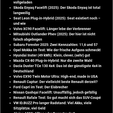
vollgeladen
Skoda Enyaq Facelift (2025): Der Skoda Enyaq ist total
langweilig
Seat Leon Plug-in-Hybrid (2025): Seat existiert noch –
und wie
Volvo XC90 Facelift: Länger lebe der Verbrenner
Mitsubishi Outlander Phev (2025): Der hier ist nicht
falsch abgebogen
Subaru Forester 2025: Zwei Kennzahlen: 11,6 und 57
Opel Mokka im Test: Wie der frische Aufguss schmeckt
Hyundai Inster (49 kWh): Klein, clever, (sehr) gut
Mazda CX-80 Plug-in-Hybrid: Nur die zweite Wahl
Dacia Duster TCe 130 4x4: Das ist der günstigste 4x4 in
Deutschland
Volvo EX90 Twin Motor Ultra: High-end, made in USA
Renault Captur: Der vielleicht beste Renault derzeit?
Ford Capri im Test: Der Eisbrecher
Nissan Qashqai Facelift: Unauffällig, jedoch gefällig
Renault Rafale Test: So gut macht sich das SUV-Coupé
VW ID.BUZZ Pro langer Radstand: Viel Akku, viele
Sitzplätze, viel Geld