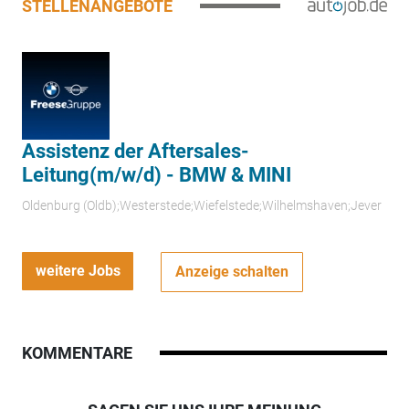
STELLENANGEBOTE
Assistenz der Aftersales-
Leitung(m/w/d) - BMW & MINI
Oldenburg (Oldb);Westerstede;Wiefelstede;Wilhelmshaven;Jever
weitere Jobs
Anzeige schalten
KOMMENTARE