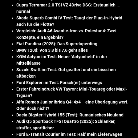
Cupra Terramar 2.0 TSI VZ 4Drive DSG: Erstaunlich …
normal
Skoda Superb Combi iV Test: Taugt der Plug-in-Hybrid
auch für die Flotte?
Vergleich: Audi A6 Avant e-tron vs. Polestar 4: Zwei
Konzepte, ein Ergebnis?
Fiat Pandina (2025): Das Superduperding
BMW 120d: Von 3,8 bis 7,6 geht alles
KGM Actyon im Test: Neuer "Actyonheld" in der
Mittelklasse
Suzuki Swift im Test: Gut gealtert und ein bisschen
altbacken
Ford Explorer im Test: Forsch(er) unterwegs
Erster Fahreindruck VW Tayron: Mini-Touareg oder Maxi-
Tiguan?
Alfa Romeo Junior Ibrida Q4: 4x4 – eine Überlegung wert.
Oder doch nicht?
Dacia Bigster Hybrid 155 (Test): Rumänisches Neuland
Audi Q5 Sportback TFSI Quattro (2025): Schlanker,
straffer, sportlicher
Ford E-Transit Courier im Test: Hab' mein Lieferwagen