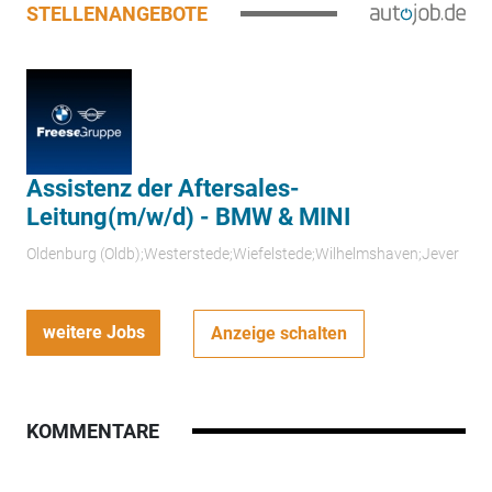
STELLENANGEBOTE
Assistenz der Aftersales-
Leitung(m/w/d) - BMW & MINI
Oldenburg (Oldb);Westerstede;Wiefelstede;Wilhelmshaven;Jever
weitere Jobs
Anzeige schalten
KOMMENTARE