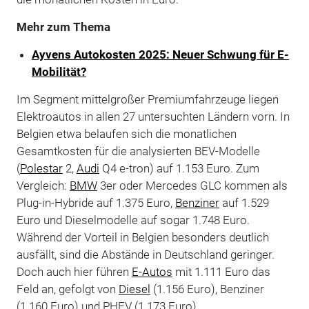
Mehr zum Thema
Ayvens Autokosten 2025: Neuer Schwung für E-
Mobilität?
Im Segment mittelgroßer Premiumfahrzeuge liegen
Elektroautos in allen 27 untersuchten Ländern vorn. In
Belgien etwa belaufen sich die monatlichen
Gesamtkosten für die analysierten BEV-Modelle
(
Polestar
2,
Audi
Q4 e-tron) auf 1.153 Euro. Zum
Vergleich:
BMW
3er oder Mercedes GLC kommen als
Plug-in-Hybride auf 1.375 Euro,
Benziner
auf 1.529
Euro und Dieselmodelle auf sogar 1.748 Euro.
Während der Vorteil in Belgien besonders deutlich
ausfällt, sind die Abstände in Deutschland geringer.
Doch auch hier führen
E-Autos
mit 1.111 Euro das
Feld an, gefolgt von
Diesel
(1.156 Euro), Benziner
(1.160 Euro) und PHEV (1.173 Euro).