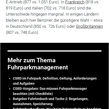
E-Antrieb (877 vs. 1.051 Euro). In
Frankreich
(818 vs.
819 Euro) und Italien (702 vs. 718 Euro) sind die
Unterschiede hingegen marginal. In einigen Ländern
bleiben auch hier Benziner die günstigere Wahl – etwa
in Deutschland (850 vs. 726 Euro) oder
Großbritannien
(807 vs. 748 Euro).
Mehr zum Thema
Fuhrparkmanagement
CSRD im Fuhrpark: Definition, Geltung, Anforderungen
und Aufgaben
CSRD-Vorgaben: Das müssen Fuhrparkmanager
beachten (mit Checkliste)
Ratgeber Fahrtenbuch und Tacho 2: Regelungen,
Ausnahmen, Speicherung
Fahrtenbuchauflage: Was beim Datenschutz zu beachten