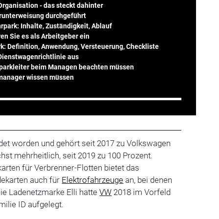
Organisation - das steckt dahinter
hrunterweisung durchgeführt
park: Inhalte, Zuständigkeit, Ablauf
en Sie es als Arbeitgeber ein
k: Definition, Anwendung, Versteuerung, Checkliste
 Dienstwagenrichtlinie aus
rparkleiter beim Managen beachten müssen
kmanager wissen müssen
et worden und gehört seit 2017 zu Volkswagen
chst mehrheitlich, seit 2019 zu 100 Prozent.
rten für Verbrenner-Flotten bietet das
ekarten auch für
Elektrofahrzeuge
an, bei denen
 Die Ladenetzmarke Elli hatte
VW
2018 im Vorfeld
ilie ID aufgelegt.