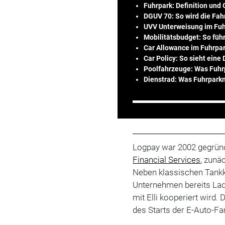
Fuhrpark: Definition und 
DGUV 70: So wird die Fa
UVV Unterweisung im Fuhr
Mobilitätsbudget: So führ
Car Allowance im Fuhrpar
Car Policy: So sieht eine
Poolfahrzeuge: Was Fuh
Dienstrad: Was Fuhrpar
Logpay war 2002 gegründ
Financial Services
, zunä
Neben klassischen Tankka
Unternehmen bereits Lad
mit Elli kooperiert wird.
des Starts der E-Auto-Fam