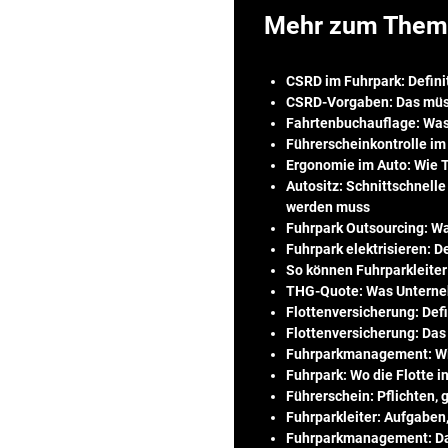
Mehr zum Them
CSRD im Fuhrpark: Defini
CSRD-Vorgaben: Das müs
Fahrtenbuchauflage: Was
Führerscheinkontrolle im
Ergonomie im Auto: Wie T
Autositz: Schnittschnel
werden muss
Fuhrpark Outsourcing: Wa
Fuhrpark elektrisieren: D
So können Fuhrparkleiter
THG-Quote: Was Untern
Flottenversicherung: Defi
Flottenversicherung: Das
Fuhrparkmanagement: Wie
Fuhrpark: Wo die Flotte in
Führerschein: Pflichten,
Fuhrparkleiter: Aufgaben
Fuhrparkmanagement: Das