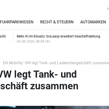
FUHRPARKWISSEN
RECHT & STEUERN
AUTOMARKEN
acht
Mehr KI im Einsatz: GoLeasy erweitert Geschäftsleitung
06.08.2026, 08:58 Uhr
Elli Mobility: VW legt Tank- und Ladekartengeschäft zusamm
 VW legt Tank- und
eschäft zusammen