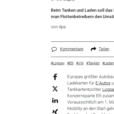
Beim Tanken und Laden soll das
man Flottenbetreibern den Umstie
von
dpa
Kommentare
Teilen
#Logpay
#Elli
#VW
#Tanken
#Laden
Europas größter Autoba
Ladekarten für
E-Autos
u
Tankkartentochter
Logpa
Konzernsparte Elli zusa
Voraussichtlich am 1. M
Mobility an den Start geh