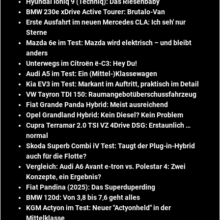
Hyundai Ioniq 9 (Techniq): Das Riesenbaby
BMW 230e xDrive Active Tourer: Brutalo-Van
Erste Ausfahrt im neuen Mercedes CLA: Ich seh' nur
Sterne
Mazda 6e im Test: Mazda wird elektrisch – und bleibt
anders
Unterwegs im Citroën ë-C3: Hey Du!
Audi A5 im Test: Ein (Mittel-)Klassewagen
Kia EV3 im Test: Markant im Auftritt, praktisch im Detail
VW Tayron TDI 150: Raumangebotüberschussfahrzeug
Fiat Grande Panda Hybrid: Meist ausreichend
Opel Grandland Hybrid: Kein Diesel? Kein Problem
Cupra Terramar 2.0 TSI VZ 4Drive DSG: Erstaunlich …
normal
Skoda Superb Combi iV Test: Taugt der Plug-in-Hybrid
auch für die Flotte?
Vergleich: Audi A6 Avant e-tron vs. Polestar 4: Zwei
Konzepte, ein Ergebnis?
Fiat Pandina (2025): Das Superduperding
BMW 120d: Von 3,8 bis 7,6 geht alles
KGM Actyon im Test: Neuer "Actyonheld" in der
Mittelklasse