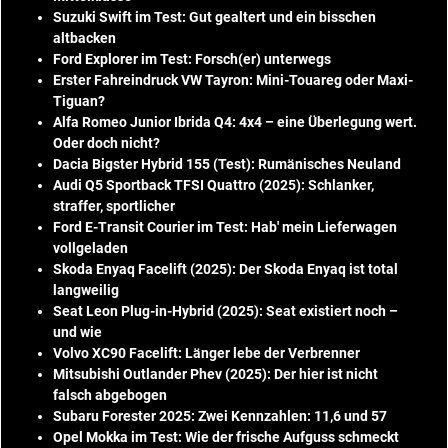
Suzuki Swift im Test: Gut gealtert und ein bisschen
altbacken
Ford Explorer im Test: Forsch(er) unterwegs
Erster Fahreindruck VW Tayron: Mini-Touareg oder Maxi-
Tiguan?
Alfa Romeo Junior Ibrida Q4: 4x4 – eine Überlegung wert.
Oder doch nicht?
Dacia Bigster Hybrid 155 (Test): Rumänisches Neuland
Audi Q5 Sportback TFSI Quattro (2025): Schlanker,
straffer, sportlicher
Ford E-Transit Courier im Test: Hab' mein Lieferwagen
vollgeladen
Skoda Enyaq Facelift (2025): Der Skoda Enyaq ist total
langweilig
Seat Leon Plug-in-Hybrid (2025): Seat existiert noch –
und wie
Volvo XC90 Facelift: Länger lebe der Verbrenner
Mitsubishi Outlander Phev (2025): Der hier ist nicht
falsch abgebogen
Subaru Forester 2025: Zwei Kennzahlen: 11,6 und 57
Opel Mokka im Test: Wie der frische Aufguss schmeckt