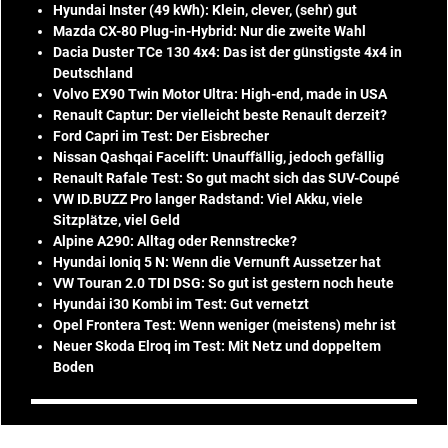
Hyundai Inster (49 kWh): Klein, clever, (sehr) gut
Mazda CX-80 Plug-in-Hybrid: Nur die zweite Wahl
Dacia Duster TCe 130 4x4: Das ist der günstigste 4x4 in
Deutschland
Volvo EX90 Twin Motor Ultra: High-end, made in USA
Renault Captur: Der vielleicht beste Renault derzeit?
Ford Capri im Test: Der Eisbrecher
Nissan Qashqai Facelift: Unauffällig, jedoch gefällig
Renault Rafale Test: So gut macht sich das SUV-Coupé
VW ID.BUZZ Pro langer Radstand: Viel Akku, viele
Sitzplätze, viel Geld
Alpine A290: Alltag oder Rennstrecke?
Hyundai Ioniq 5 N: Wenn die Vernunft Aussetzer hat
VW Touran 2.0 TDI DSG: So gut ist gestern noch heute
Hyundai i30 Kombi im Test: Gut vernetzt
Opel Frontera Test: Wenn weniger (meistens) mehr ist
Neuer Skoda Elroq im Test: Mit Netz und doppeltem
Boden