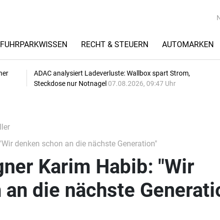
FUHRPARKWISSEN
RECHT & STEUERN
AUTOMARKEN
her
ADAC analysiert Ladeverluste: Wallbox spart Strom,
Steckdose nur Notnagel
07.08.2026, 09:47 Uhr
ler
"Wir denken schon an die nächste Generation"
ner Karim Habib: "Wir
an die nächste Generati