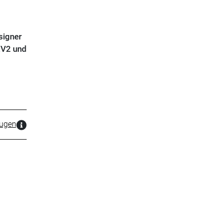
signer
EV2 und
zugen