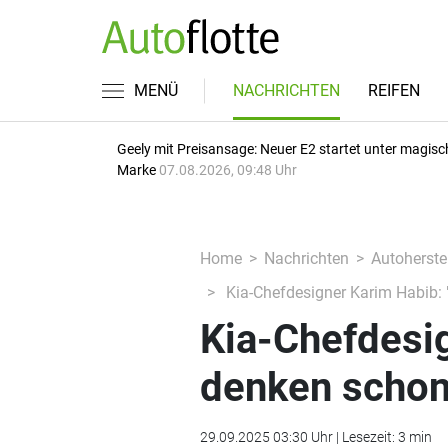
MENÜ
NACHRICHTEN
REIFEN
Geely mit Preisansage: Neuer E2 startet unter magisc
Marke
07.08.2026, 09:48 Uhr
Home
Nachrichten
Autoherstel
Kia-Chefdesigner Karim Habib: 
Kia-Chefdesig
denken schon 
29.09.2025 03:30 Uhr | Lesezeit: 3 min